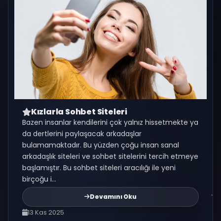
Kızlarla Sohbet Siteleri
Bazen insanlar kendilerini çok yalnız hissetmekte ya
da dertlerini paylaşacak arkadaşlar
bulamamaktadır. Bu yüzden çoğu insan sanal
arkadaşlık siteleri ve sohbet sitelerini tercih etmeye
başlamıştır. Bu sohbet siteleri aracılığı ile yeni
birçoğu i...
Devamını Oku
13 Kas 2025