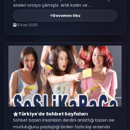
siteleri ortaya çıkmıştır. Artık kadın ve ...
Devamını Oku
13 Kas 2025
Türkiye'de Sohbet Sayfaları
Sohbet bazen insanların derdini anlattığı bazen ise
mutluluğunu paylaştığı birden fazla kişi arasında