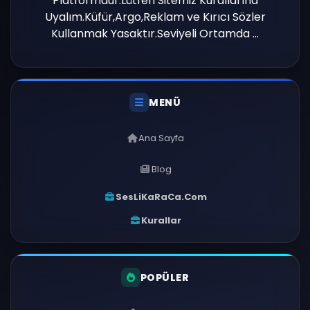
Platformdur.Lütfen Sitemiz Kurallarına
Uyalım.Küfür,Argo,Reklam ve Kırıcı Sözler
Kullanmak Yasaktır.Seviyeli Ortamda ...
MENÜ
Ana Sayfa
Blog
SesLiKaRaCa.Com
Kurallar
POPÜLER