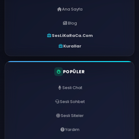
Ana Sayfa
Blog
SesLiKaRaCa.Com
Kurallar
POPÜLER
Sesli Chat
Sesli Sohbet
Sesli Siteler
Yardım