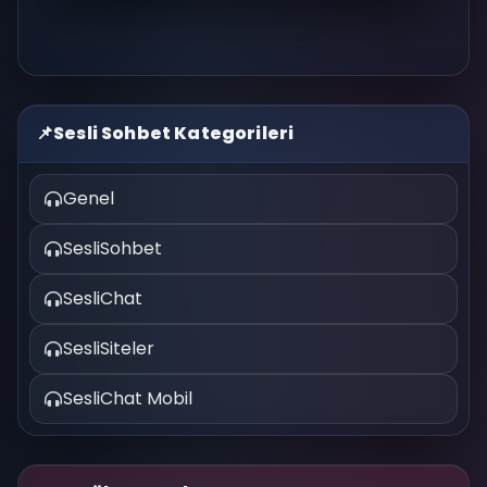
📌
Sesli Sohbet Kategorileri
Genel
SesliSohbet
SesliChat
SesliSiteler
SesliChat Mobil